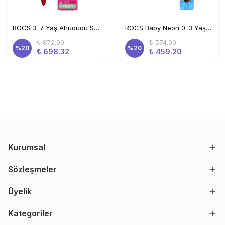
ROCS 3-7 Yaş Ahududu Smoothie Ağız Bakım Seti-Kids Diş Mcn+Kids Diş Frc Kırmızı + İnek Sak. Kabı
ROCS Baby Neon 0-3 Yaş Diş Fırçası Mavi Ve Flipper Hijyenik Saklama Kabı Seti -fil
₺ 872.90
₺ 574.00
%
20
%
20
₺ 698.32
₺ 459.20
Kurumsal
Sözleşmeler
Üyelik
Kategoriler