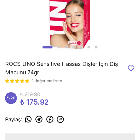
ROCS UNO Sensitive Hassas Dişler İçin Diş
Macunu 74gr
1 değerlendirme
₺ 219.90
%
20
₺ 175.92
Paylaş
: