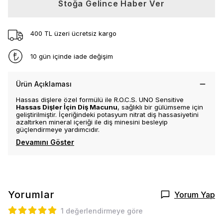
Stoğa Gelince Haber Ver
400 TL üzeri ücretsiz kargo
10 gün içinde iade değişim
Ürün Açıklaması
Hassas dişlere özel formülü ile R.O.C.S. UNO Sensitive
Hassas Dişler İçin Diş Macunu
, sağlıklı bir gülümseme için
geliştirilmiştir. İçeriğindeki potasyum nitrat diş hassasiyetini
azaltırken mineral içeriği ile diş minesini besleyip
güçlendirmeye yardımcıdır.
Devamını Göster
Yorumlar
Yorum Yap
1 değerlendirmeye göre