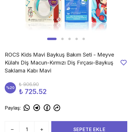
ROCS Kids Mavi Baykuş Bakım Seti - Meyve
Külahı Diş Macun-Kırmızı Diş Fırçası-Baykuş
Saklama Kabı Mavi
₺ 906.90
%
20
₺ 725.52
Paylaş
:
SEPETE EKLE