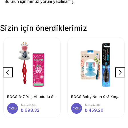
Bu ürün için henüz yorum yapılmamış.
Sizin için önerdiklerimiz
ROCS 3-7 Yaş Ahududu Smoothie Ağız Bakım Seti-Kids Diş Mcn+Kids Diş Frc Kırmızı + İnek Sak. Kabı
ROCS Baby Neon 0-3 Yaş Diş Fırçası Mavi Ve Flipper Hijyenik Saklama Kabı Seti -fil
₺ 872.90
₺ 574.00
%
20
%
20
₺ 698.32
₺ 459.20