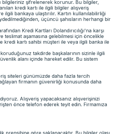
ilgileriniz şifrelenerek korunur. Bu bilgiler,
an kredi kartı ile ilgili bilgiler alışveriş
li bankaya ulaştırılır. Kartın kullanılabilirliği
 kaydedilmediğinden, üçüncü şahısların herhangi bir
tarafından Kredi Kartları Dolandırıcılığı'na karşı
ve teslimat aşamasına gelebilmesi için öncelikle
kredi kartı sahibi müşteri ile veya ilgili banka ile
i koruduğunuz takdirde başkalarının sizinle ilgili
venlik alanı içinde hareket edilir. Bu sistem
şveriş siteleri günümüzde daha fazla tercih
i sağlayan firmanın güvenirliği konusunda daha
diyoruz. Alışveriş yapacaksanız alışverişinizi
işten önce telefon ederek teyit edin. Firmamıza
lik prensibine göre saklanacaktır. Bu bilgiler olası