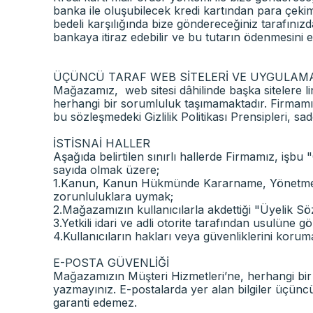
banka ile oluşubilecek kredi kartından para çekim 
bedeli karşılığında bize göndereceğiniz tarafınız
bankaya itiraz edebilir ve bu tutarın ödenmesini e
ÜÇÜNCÜ TARAF WEB SİTELERİ VE UYGULAM
Mağazamız, web sitesi dâhilinde başka sitelere link 
herhangi bir sorumluluk taşımamaktadır. Firmamıza a
bu sözleşmedeki Gizlilik Politikası Prensipleri, 
İSTİSNAİ HALLER
Aşağıda belirtilen sınırlı hallerde Firmamız, işbu "G
sayıda olmak üzere;
1.Kanun, Kanun Hükmünde Kararname, Yönetmelik v.
zorunluluklara uymak;
2.Mağazamızın kullanıcılarla akdettiği "Üyelik S
3.Yetkili idari ve adli otorite tarafından usulüne 
4.Kullanıcıların hakları veya güvenliklerini korum
E-POSTA GÜVENLİĞİ
Mağazamızın Müşteri Hizmetleri’ne, herhangi bir si
yazmayınız. E-postalarda yer alan bilgiler üçüncü 
garanti edemez.