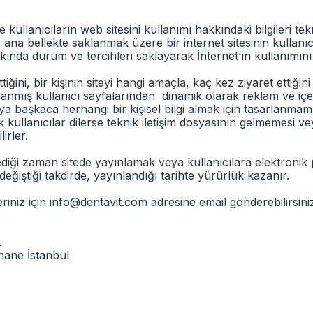
kullanıcıların web sitesini kullanımı hakkındaki bilgileri tek
rı, ana bellekte saklanmak üzere bir internet sitesinin kulla
kkında durum ve tercihleri saklayarak İnternet'in kullanımını 
ttiğini, bir kişinin siteyi hangi amaçla, kaç kez ziyaret ettiğin
arlanmış kullanıcı sayfalarından dinamik olarak reklam ve içer
 başkaca herhangi bir kişisel bilgi almak için tasarlanmamış
kullanıcılar dilerse teknik iletişim dosyasının gelmemesi vey
irler.
dilediği zaman sitede yayınlamak veya kullanıcılara elektron
ri değiştiği takdirde, yayınlandığı tarihte yürürlük kazanır.
eriniz için
info@dentavit.com
adresine email gönderebilirsiniz.
.
hane İstanbul