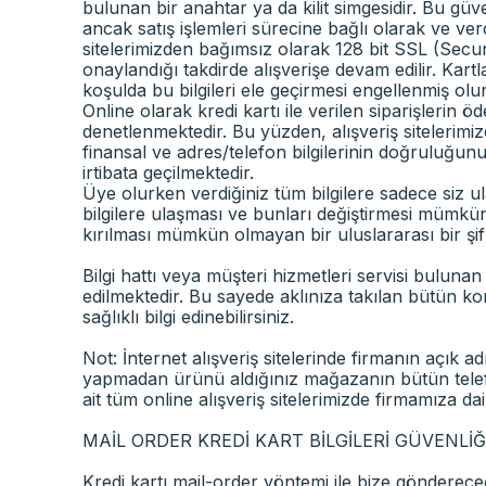
bulunan bir anahtar ya da kilit simgesidir. Bu güve
ancak satış işlemleri sürecine bağlı olarak ve verdiği
sitelerimizden bağımsız olarak 128 bit SSL (Secure 
onaylandığı takdirde alışverişe devam edilir. Kart
koşulda bu bilgileri ele geçirmesi engellenmiş olur
Online olarak kredi kartı ile verilen siparişlerin ö
denetlenmektedir. Bu yüzden, alışveriş sitelerimizd
finansal ve adres/telefon bilgilerinin doğruluğunun 
irtibata geçilmektedir.
Üye olurken verdiğiniz tüm bilgilere sadece siz ulaşa
bilgilere ulaşması ve bunları değiştirmesi mümkün 
kırılması mümkün olmayan bir uluslararası bir şif
Bilgi hattı veya müşteri hizmetleri servisi bulunan 
edilmektedir. Bu sayede aklınıza takılan bütün kon
sağlıklı bilgi edinebilirsiniz.
Not: İnternet alışveriş sitelerinde firmanın açık a
yapmadan ürünü aldığınız mağazanın bütün telefon
ait tüm online alışveriş sitelerimizde firmamıza dair 
MAİL ORDER KREDİ KART BİLGİLERİ GÜVENLİĞ
Kredi kartı mail-order yöntemi ile bize göndereceğin