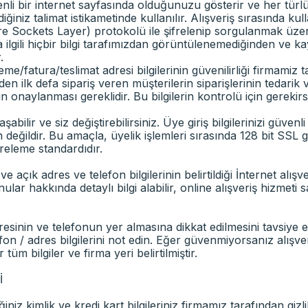
nli bir internet sayfasında olduğunuzu gösterir ve her türlü b
niz talimat istikametinde kullanılır. Alışveriş sırasında kullanıl
Sockets Layer) protokolü ile şifrelenip sorgulanmak üzere ilgi
la ilgili hiçbir bilgi tarafımızdan görüntülenemediğinden ve
.
deme/fatura/teslimat adresi bilgilerinin güvenilirliği firmamiz 
en ilk defa sipariş veren müşterilerin siparişlerinin tedarik 
onaylanması gereklidir. Bu bilgilerin kontrolü için gerekirse 
bilir ve siz değiştirebilirsiniz. Üye giriş bilgilerinizi güvenl
değildir. Bu amaçla, üyelik işlemleri sırasında 128 bit SSL gü
releme standardıdır.
ve açık adres ve telefon bilgilerinin belirtildiği İnternet alı
ular hakkında detaylı bilgi alabilir, online alışveriş hizmet
dresinin ve telefonun yer almasına dikkat edilmesini tavsiye e
 / adres bilgilerini not edin. Eğer güvenmiyorsanız alışver
tüm bilgiler ve firma yeri belirtilmiştir.
İ
iz kimlik ve kredi kart bilgileriniz firmamız tarafından gizli