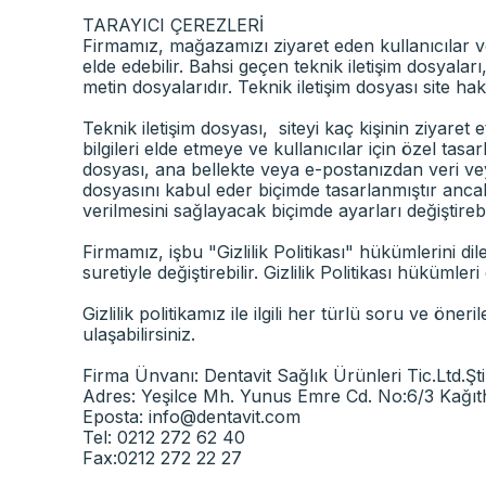
TARAYICI ÇEREZLERİ
Firmamız, mağazamızı ziyaret eden kullanıcılar ve 
elde edebilir. Bahsi geçen teknik iletişim dosyala
metin dosyalarıdır. Teknik iletişim dosyası site ha
Teknik iletişim dosyası, siteyi kaç kişinin ziyaret e
bilgileri elde etmeye ve kullanıcılar için özel tas
dosyası, ana bellekte veya e-postanızdan veri veya
dosyasını kabul eder biçimde tasarlanmıştır ancak 
verilmesini sağlayacak biçimde ayarları değiştirebil
Firmamız, işbu "Gizlilik Politikası" hükümlerini 
suretiyle değiştirebilir. Gizlilik Politikası hükümle
Gizlilik politikamız ile ilgili her türlü soru ve öneril
ulaşabilirsiniz.
Firma Ünvanı: Dentavit Sağlık Ürünleri Tic.Ltd.Şti
Adres: Yeşilce Mh. Yunus Emre Cd. No:6/3 Kağıt
Eposta:
info@dentavit.com
Tel: 0212 272 62 40
Fax:0212 272 22 27