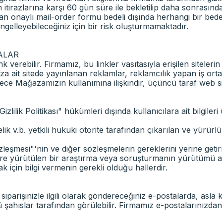
itirazlarına karşı 60 gün süre ile bekletilip daha sonrasında 
dan onaylı mail-order formu bedeli dışında herhangi bir bede
ngelleyebileceğiniz için bir risk oluşturmamaktadır.
ALAR
verebilir. Firmamız, bu linkler vasıtasıyla erişilen sitelerin 
it sitede yayınlanan reklamlar, reklamcılık yapan iş ortakları
sadece Mağazamızın kullanımına ilişkindir, üçüncü taraf web 
izlilik Politikası" hükümleri dışında kullanıcılara ait bilgiler
b. yetkili hukuki otorite tarafından çıkarılan ve yürürlülü
özleşmesi"'nin ve diğer sözleşmelerin gereklerini yerine g
göre yürütülen bir araştırma veya soruşturmanın yürütümü amacı
ak için bilgi vermenin gerekli olduğu hallerdir.
parişinizle ilgili olarak göndereceğiniz e-postalarda, asla k
şahıslar tarafından görülebilir. Firmamız e-postalarınızdan a