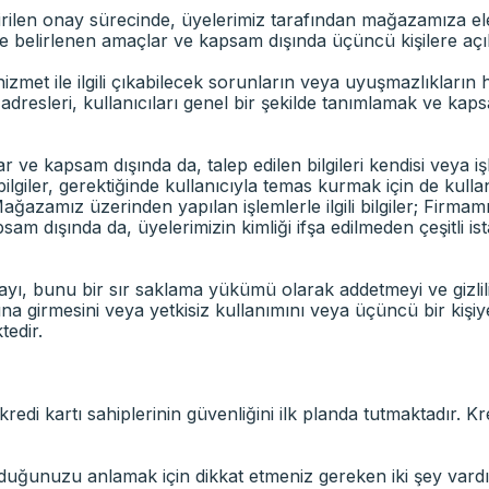
len onay sürecinde, üyelerimiz tarafından mağazamıza elektr
ile belirlenen amaçlar ve kapsam dışında üçüncü kişilere aç
hizmet ile ilgili çıkabilecek sorunların veya uyuşmazlıkların 
dresleri, kullanıcıları genel bir şekilde tanımlamak ve kap
 ve kapsam dışında da, talep edilen bilgileri kendisi veya iş
giler, gerektiğinde kullanıcıyla temas kurmak için de kullanıl
ğazamız üzerinden yapılan işlemlerle ilgili bilgiler; Firmamız
am dışında da, üyelerimizin kimliği ifşa edilmeden çeşitli ist
tutmayı, bunu bir sır saklama yükümü olarak addetmeyi ve gizlil
 girmesini veya yetkisiz kullanımını veya üçüncü bir kişiye 
tedir.
redi kartı sahiplerinin güvenliğini ilk planda tutmaktadır. Kred
olduğunuzu anlamak için dikkat etmeniz gereken iki şey vardır