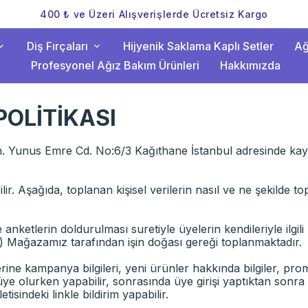
400 ₺ ve Üzeri Alışverişlerde Ücretsiz Kargo
Diş Fırçaları
Hijyenik Saklama Kaplı Setler
Ağ
Profesyonel Ağız Bakım Ürünleri
Hakkımızda
POLİTİKASI
 Yunus Emre Cd. No:6/3 Kağıthane İstanbul adresinde kayıtl
ilir. Aşağıda, toplanan kişisel verilerin nasıl ve ne şekilde to
etlerin doldurulması suretiyle üyelerin kendileriyle ilgili bir
ibi) Mağazamız tarafından işin doğası gereği toplanmaktadır.
ne kampanya bilgileri, yeni ürünler hakkında bilgiler, promo
üye olurken yapabilir, sonrasında üye girişi yaptıktan sonr
etisindeki linkle bildirim yapabilir.