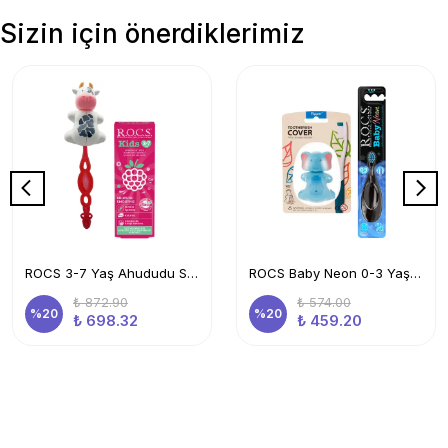
Sizin için önerdiklerimiz
ROCS 3-7 Yaş Ahududu Smoothie Ağız Bakım Seti-Kids Diş Mcn+Kids Diş Frc Kırmızı + İnek Sak. Kabı
ROCS Baby Neon 0-3 Yaş Diş Fırçası Mavi Ve Flipper Hijyenik Saklama Kabı Seti -fil
₺ 872.90
₺ 574.00
%
20
%
20
₺ 698.32
₺ 459.20