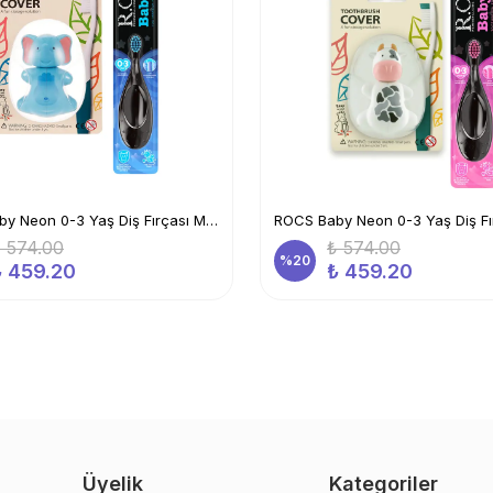
ROCS Baby Neon 0-3 Yaş Diş Fırçası Mavi Ve Flipper Hijyenik Saklama Kabı Seti -fil
 574.00
₺ 574.00
%
20
₺ 459.20
₺ 459.20
Üyelik
Kategoriler