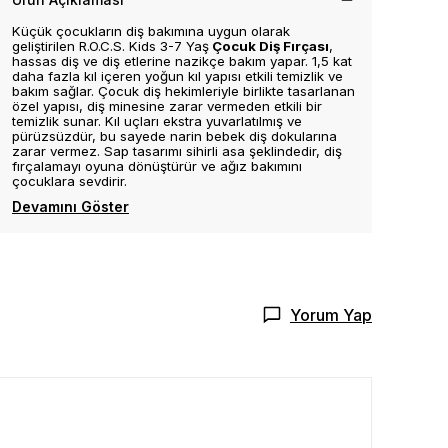
Küçük çocukların diş bakımına uygun olarak
geliştirilen
R.O.C.S. Kids 3-7 Yaş
Çocuk Diş Fırçası
,
hassas diş ve diş etlerine nazikçe bakım yapar. 1,5 kat
daha fazla kıl içeren yoğun kıl yapısı etkili temizlik ve
bakım sağlar. Çocuk diş hekimleriyle birlikte tasarlanan
özel yapısı, diş minesine zarar vermeden etkili bir
temizlik sunar. Kıl uçları ekstra yuvarlatılmış ve
pürüzsüzdür, bu sayede narin bebek diş dokularına
zarar vermez. Sap tasarımı sihirli asa şeklindedir, diş
fırçalamayı oyuna dönüştürür ve ağız bakımını
çocuklara sevdirir.
Devamını Göster
Yorum Yap