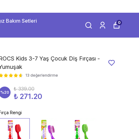
ız Bakım Setleri
0
ROCS Kids 3-7 Yaş Çocuk Diş Fırçası -
Yumuşak
13 değerlendirme
₺ 339.00
%
20
₺ 271.20
Fırça Rengi