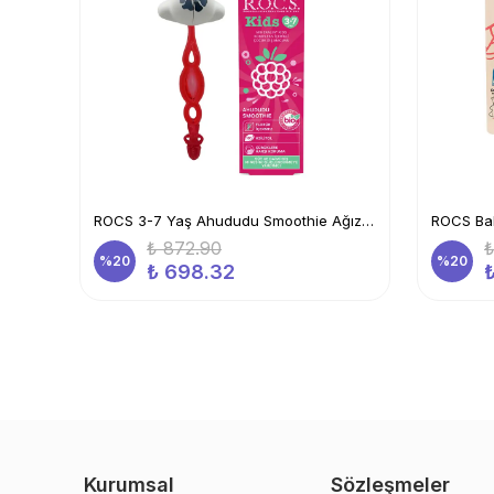
Rocs Baby Komple Ağız Bakım Seti - Bebek Diş Macunu Bebek Diş Fırçası Inek Flipper Saklama Kabı
ROCS 3-7 Yaş Ahududu Smoothie Ağız Bakım Seti-Kids Diş Mcn+Kids Diş Frc Kırmızı + İnek Sak. Kabı
₺ 872.90
₺
%
20
%
20
₺ 698.32
Kurumsal
Sözleşmeler