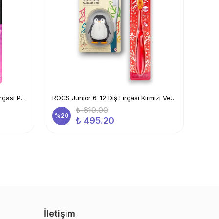
ROCS Baby Neon 0-3 Yaş Diş Fırçası Pembe Ve Flipper Hijyenik Saklama Kabı Seti - Inek
ROCS Junıor 6-12 Diş Fırçası Kırmızı Ve Flipper Hijyenik Saklama Kabı Seti - Penguen
₺ 619.00
%
20
%
20
₺ 495.20
İletişim