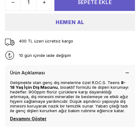
SEPETE EKLE
HEMEN AL
400 TL üzeri ücretsiz kargo
10 gün içinde iade değişim
Ürün Açıklaması
Gelişmekte olan genç diş minelerine özel R.O.C.S. Teens
8-
18 Yaş İçin Diş Macunu
, bioaktif formülü ile dişleri korumayı
hedefler. 900ppm florür çürüklere karşı dayanıklılığı
artırmaya, diş minesini mineraller ile beslemeye ve etkili ağız
hijyeni sağlamaya yardımcıdır. Düşük aşındırıcı yapısıyla diş
minesini koruyarak nazik bir temizlik sunar. Yaban çileği tadı
ile genç dişleri korurken ağız bakım rutinine eğlence katar.
Devamını Göster