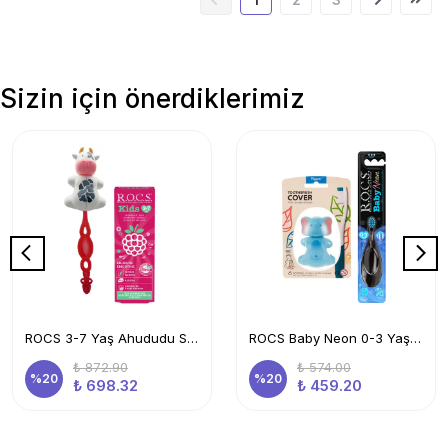
Sizin için önerdiklerimiz
ROCS 3-7 Yaş Ahududu Smoothie Ağız Bakım Seti-Kids Diş Mcn+Kids Diş Frc Kırmızı + İnek Sak. Kabı
ROCS Baby Neon 0-3 Yaş Diş Fırçası Mavi Ve Flipper Hijyenik Saklama Kabı Seti -fil
₺ 872.90
₺ 574.00
%
20
%
20
₺ 698.32
₺ 459.20