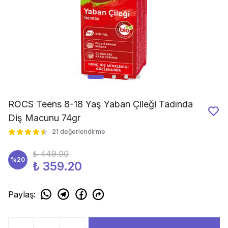
ROCS Teens 8-18 Yaş Yaban Çileği Tadında
Diş Macunu 74gr
21 değerlendirme
₺ 449.00
%
20
₺ 359.20
Paylaş
: