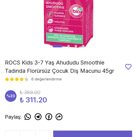
ROCS Kids 3-7 Yaş Ahududu Smoothie
Tadında Florürsüz Çocuk Diş Macunu 45gr
6 değerlendirme
₺ 389.00
%
20
₺ 311.20
Paylaş
: