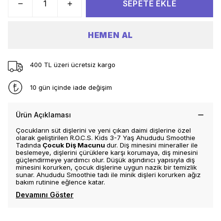
SEPETE EKLE
HEMEN AL
400 TL üzeri ücretsiz kargo
10 gün içinde iade değişim
Ürün Açıklaması
Çocukların süt dişlerini ve yeni çıkan daimi dişlerine özel
olarak geliştirilen R.O.C.S. Kids 3-7 Yaş Ahududu Smoothie
Tadında
Çocuk Diş Macunu
dur. Diş minesini mineraller ile
beslemeye, dişlerini çürüklere karşı korumaya, diş minesini
güçlendirmeye yardımcı olur. Düşük aşındırıcı yapısıyla diş
minesini korurken, çocuk dişlerine uygun nazik bir temizlik
sunar. Ahududu Smoothie tadı ile minik dişleri korurken ağız
bakım rutinine eğlence katar.
Devamını Göster