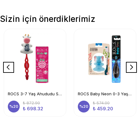
Sizin için önerdiklerimiz
ROCS 3-7 Yaş Ahududu Smoothie Ağız Bakım Seti-Kids Diş Mcn+Kids Diş Frc Kırmızı + İnek Sak. Kabı
ROCS Baby Neon 0-3 Yaş Diş Fırçası Mavi Ve Flipper Hijyenik Saklama Kabı Seti -fil
₺ 872.90
₺ 574.00
%
20
%
20
₺ 698.32
₺ 459.20