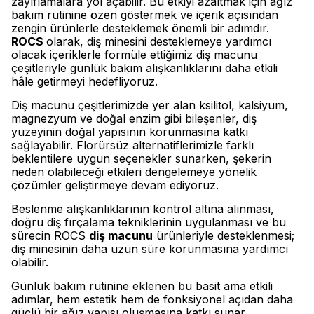
zayıflamalara yol açabilir. Bu etkiyi azaltmak için ağız
bakım rutinine özen göstermek ve içerik açısından
zengin ürünlerle desteklemek önemli bir adımdır.
ROCS
olarak, diş minesini desteklemeye yardımcı
olacak içeriklerle formüle ettiğimiz diş macunu
çeşitleriyle günlük bakım alışkanlıklarını daha etkili
hâle getirmeyi hedefliyoruz.
Diş macunu çeşitlerimizde yer alan ksilitol, kalsiyum,
magnezyum ve doğal enzim gibi bileşenler, diş
yüzeyinin doğal yapısının korunmasına katkı
sağlayabilir. Florürsüz alternatiflerimizle farklı
beklentilere uygun seçenekler sunarken, şekerin
neden olabileceği etkileri dengelemeye yönelik
çözümler geliştirmeye devam ediyoruz.
Beslenme alışkanlıklarının kontrol altına alınması,
doğru diş fırçalama tekniklerinin uygulanması ve bu
sürecin ROCS
diş macunu
ürünleriyle desteklenmesi;
diş minesinin daha uzun süre korunmasına yardımcı
olabilir.
Günlük bakım rutinine eklenen bu basit ama etkili
adımlar, hem estetik hem de fonksiyonel açıdan daha
güçlü bir ağız yapısı oluşmasına katkı sunar.