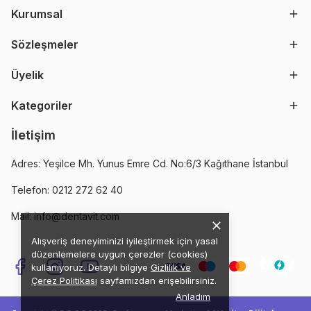
Kurumsal
Sözleşmeler
Üyelik
Kategoriler
İletişim
Adres: Yeşilce Mh. Yunus Emre Cd. No:6/3 Kağıthane İstanbul
Telefon: 0212 272 62 40
Mail:
info@dentavit.com
Alışveriş deneyiminizi iyileştirmek için yasal
düzenlemelere uygun çerezler (cookies)
kullanıyoruz. Detaylı bilgiye
Gizlilik ve
Çerez Politikası
sayfamızdan erişebilirsiniz.
Anladım