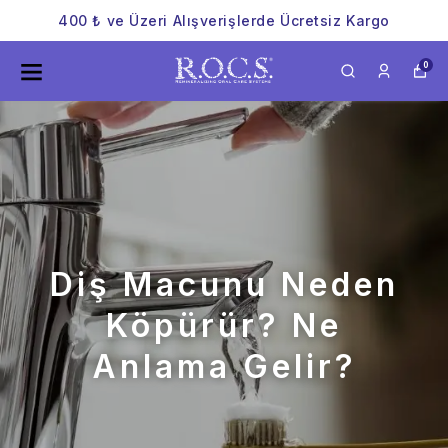
400 ₺ ve Üzeri Alışverişlerde Ücretsiz Kargo
0
Diş Macunu Neden
Köpürür? Ne
Anlama Gelir?